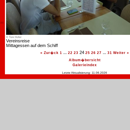
um
© Toni Hofer
Vereinsreise
Mittagessen auf dem Schiff
...
24
...
« Zur�ck
1
22
23
25
26
27
31
Weiter »
Album�bersicht
Galerieindex
Letzte Aktualisierung: 11.06.2026