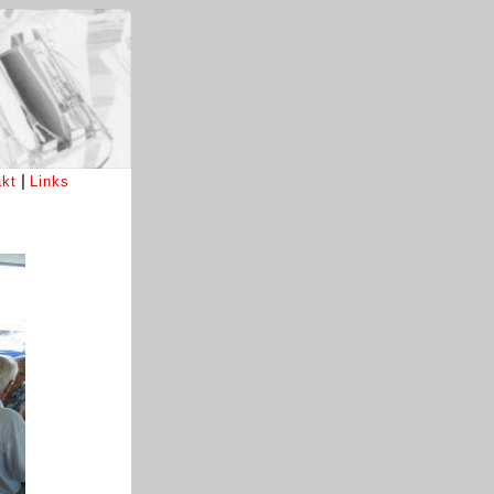
|
kt
Links