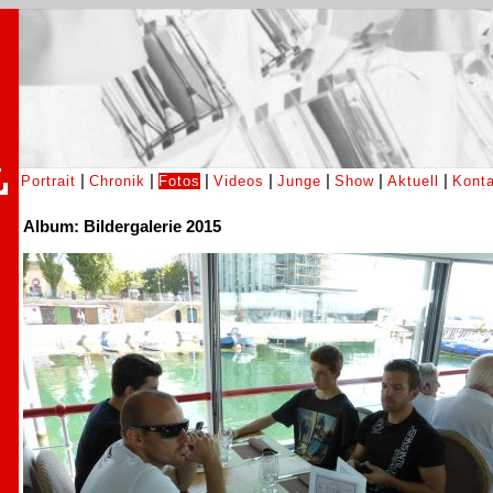
|
|
|
|
|
|
|
Portrait
Chronik
Fotos
Videos
Junge
Show
Aktuell
Konta
Album: Bildergalerie 2015